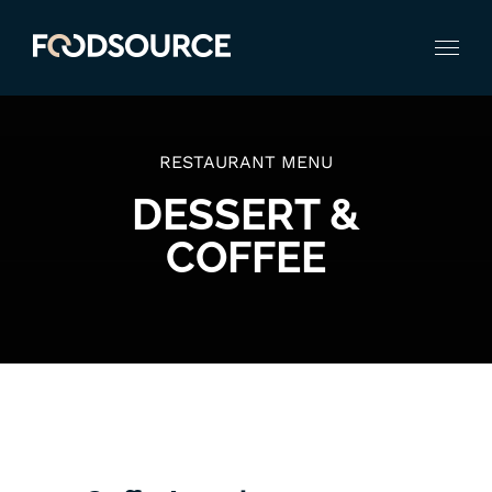
Zum
Inhalt
springen
RESTAURANT MENU
DESSERT &
COFFEE
BACK TO MENU